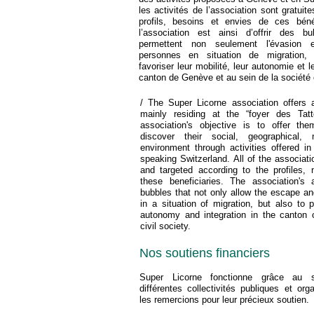
les activités de l’association sont gratuit
profils, besoins et envies de ces béné
l’association est ainsi d’offrir des bu
permettent non seulement l'évasion 
personnes en situation de migration
favoriser leur mobilité, leur autonomie et l
canton de Genève et au sein de la société c
/ The Super Licorne association offers ac
mainly residing at the “foyer des Tat
association's objective is to offer the
discover their social, geographical, 
environment through activities offered 
speaking Switzerland. All of the associatio
and targeted according to the profiles,
these beneficiaries. The association's 
bubbles that not only allow the escape an
in a situation of migration, but also to p
autonomy and integration in the canton 
civil society.
Nos soutiens financiers
Super Licorne fonctionne grâce au s
différentes collectivités publiques et or
les remercions pour leur précieux soutien.